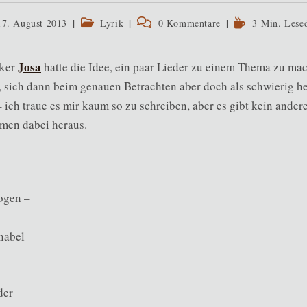
rag
Beitrags-
Beitrags-
Lesedauer:
17. August 2013
Lyrik
0 Kommentare
3 Min. Lese
fentlicht:
Kategorie:
Kommentare:
Josa
iker
hatte die Idee, ein paar Lieder zu einem Thema zu mac
t, sich dann beim genauen Betrachten aber doch als schwierig he
ich traue es mir kaum so zu schreiben, aber es gibt kein ander
men dabei heraus.
ogen –
nabel –
der