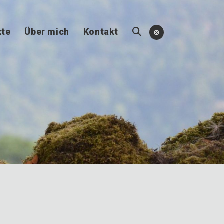
xte
Über mich
Kontakt
Website-
Suche
umschalten