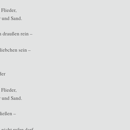
 Flieder,
 und Sand.
 draußen rein –
liebchen sein –
der
 Flieder,
 und Sand.
ließen –
nicht rufen darf –