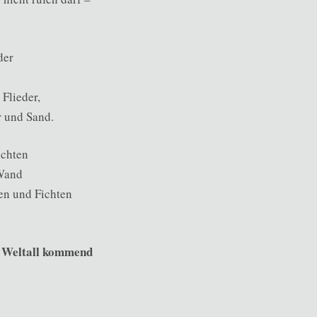
der
 Flieder,
 und Sand.
ichten
 Wand
en und Fichten
 Weltall kommend