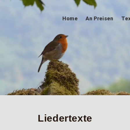
Home
An Preisen
Te
Liedertexte