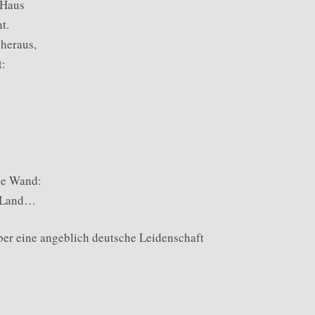
 Haus
t.
 heraus,
t:
die Wand:
s Land…
ber eine angeblich deutsche Leidenschaft