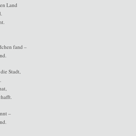
nen Land
.
nt.
dchen fand –
nd.
die Stadt,
.
hat,
hafft.
annt –
nd.