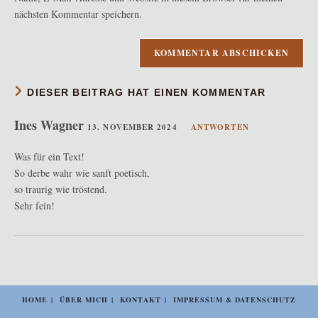
ein
ein
nächsten Kommentar speichern.
(optional)
DIESER BEITRAG HAT EINEN KOMMENTAR
Ines Wagner
13. NOVEMBER 2024
ANTWORTEN
Was für ein Text!
So derbe wahr wie sanft poetisch,
so traurig wie tröstend.
Sehr fein!
HOME
ÜBER MICH
KONTAKT
IMPRESSUM & DATENSCHUTZ