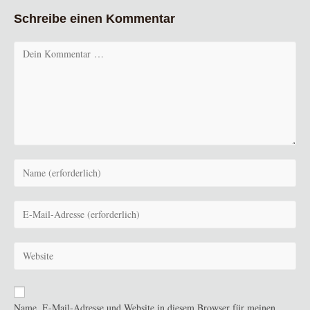
Schreibe einen Kommentar
Kommentar
Gib
deinen
Namen
Gib
oder
deine
Benutzernamen
E-
zum
Gib
Mail-
Kommentieren
deine
Adresse
ein
Website-
zum
URL
Kommentieren
Name, E-Mail-Adresse und Website in diesem Browser für meinen