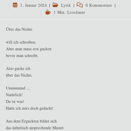
Beitrag
Beitrags-
Beitrags-
1. Januar 2024
Lyrik
0 Kommentare
veröffentlicht:
Kategorie:
Kommentare:
Lesedauer:
1 Min. Lesedauer
Über das Nichts
will ich schreiben.
Aber man muss erst gucken
bevor man schreibt.
Also gucke ich
über das Nichts.
Uuuuuuund …
Natürlich!
Da ist was!
Hatte ich mirs doch gedacht!
Aus dem Erguckten bildet sich
das ästhetisch ansprechende Muster