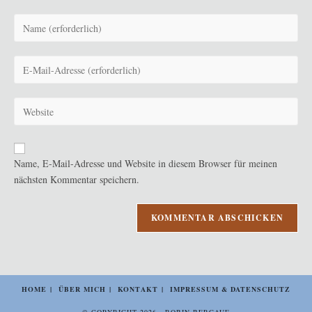
Gib
deinen
Namen
Gib
oder
deine
Benutzernamen
E-
zum
Gib
Mail-
Kommentieren
deine
Adresse
ein
Website-
zum
URL
Kommentieren
Name, E-Mail-Adresse und Website in diesem Browser für meinen
ein
ein
nächsten Kommentar speichern.
(optional)
HOME
ÜBER MICH
KONTAKT
IMPRESSUM & DATENSCHUTZ