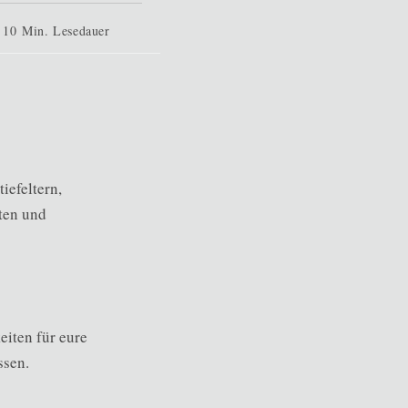
edauer:
10 Min. Lesedauer
iefeltern,
ten und
eiten für eure
ssen.