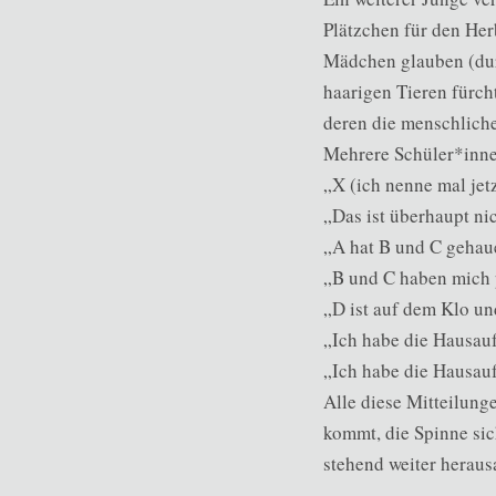
Plätzchen für den Her
Mädchen glauben (durc
haarigen Tieren fürch
deren die menschliche
Mehrere Schüler*innen
„X (ich nenne mal je
„Das ist überhaupt n
„A hat B und C gehau
„B und C haben mich 
„D ist auf dem Klo un
„Ich habe die Hausauf
„Ich habe die Hausauf
Alle diese Mitteilun
kommt, die Spinne sic
stehend weiter heraus