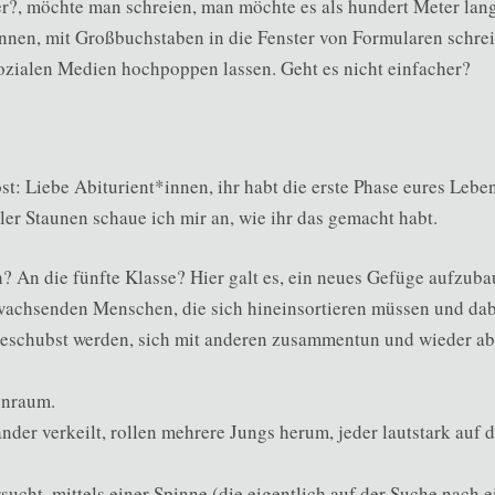
er?, möchte man schreien, man möchte es als hundert Meter lang
nen, mit Großbuchstaben in die Fenster von Formularen schrei
 sozialen Medien hochpoppen lassen. Geht es nicht einfacher?
ost: Liebe Abiturient*innen, ihr habt die erste Phase eures Lebe
ler Staunen schaue ich mir an, wie ihr das gemacht habt.
? An die fünfte Klasse? Hier galt es, ein neues Gefüge aufzubau
 wachsenden Menschen, die sich hineinsortieren müssen und dab
geschubst werden, sich mit anderen zusammentun und wieder ab
enraum.
der verkeilt, rollen mehrere Jungs herum, jeder lautstark auf
rsucht, mittels einer Spinne (die eigentlich auf der Suche nach