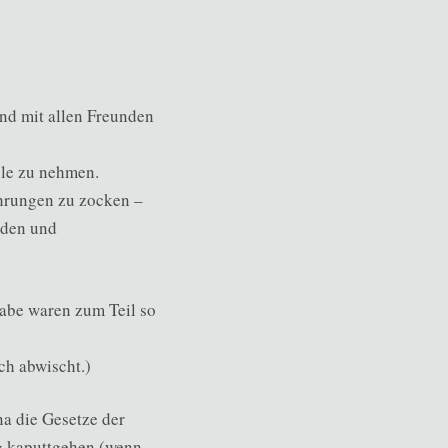
und mit allen Freunden
le zu nehmen.
ährungen zu zocken –
nden und
gabe waren zum Teil so
ch abwischt.)
na die Gesetze der
ig kaputtgehen (wenn