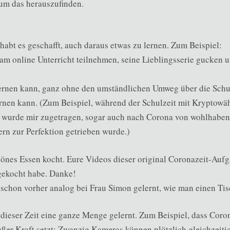
um das herauszufinden.
r habt es geschafft, auch daraus etwas zu lernen. Zum Beispiel:
am online Unterricht teilnehmen, seine Lieblingsserie gucken 
ernen kann, ganz ohne den umständlichen Umweg über die Schu
ernen kann. (Zum Beispiel, während der Schulzeit mit Kryptow
so wurde mir zugetragen, sogar auch nach Corona von wohlhabe
ern zur Perfektion getrieben wurde.)
önes Essen kocht. Eure Videos dieser original Coronazeit-Auf
hgekocht habe. Danke!
 schon vorher analog bei Frau Simon gelernt, wie man einen Tis
n dieser Zeit eine ganze Menge gelernt. Zum Beispiel, dass Coro
ßer Kraft setzt: Zwanzig Kameras können plötzlich gleichzeit