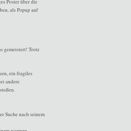
es Poster über die
ben, als Popup auf
ns gemeistert! Trotz
en, ein fragiles
ei andere
stoßen.
 der Suche nach seinem
 einem warmen