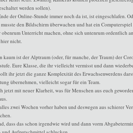
eschaltet werden sollen).
de der Online-Stunde immer noch da ist, ist eingeschlafen. Od
r musste den Bildschirm überwachen und hat ein Computerspiel
 obenrum Unterricht machen, ohne sich untenrum ordentlich a
hier nicht.
 kaum ist der Alptraum (oder, für manche, der Traum) der Coro
stufe. Eure Klasse, die ihr vielleicht vermisst und dann wiede
ollt ihr jetzt die ganze Komplexität des Erwachsenwerdens darst
ung übernehmen, vielleicht sogar für ein Team.
ch jetzt mit neuer Klarheit, was für Menschen aus euch geworde
aus.
alles zwei Wochen vorher haben und deswegen aus schierer Ver
achen.
sind, dass das schon irgendwie wird und dann vorm Abgabeterm
und Aufputschmittel schlucken.