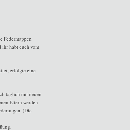
die Federmappen
d ihr habt euch vom
tet, erfolgte eine
ch täglich mit neuen
enen Eltern werden
rderungen. (Die
flung.