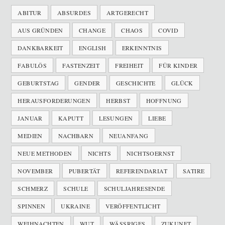
ABITUR
ABSURDES
ARTGERECHT
AUS GRÜNDEN
CHANGE
CHAOS
COVID
DANKBARKEIT
ENGLISH
ERKENNTNIS
FABULÖS
FASTENZEIT
FREIHEIT
FÜR KINDER
GEBURTSTAG
GENDER
GESCHICHTE
GLÜCK
HERAUSFORDERUNGEN
HERBST
HOFFNUNG
JANUAR
KAPUTT
LESUNGEN
LIEBE
MEDIEN
NACHBARN
NEUANFANG
NEUE METHODEN
NICHTS
NICHTSOERNST
NOVEMBER
PUBERTÄT
REFERENDARIAT
SATIRE
SCHMERZ
SCHULE
SCHULJAHRESENDE
SPINNEN
UKRAINE
VERÖFFENTLICHT
WEIHNACHTEN
WUT
WÄSSRIGES
ZUKUNFT