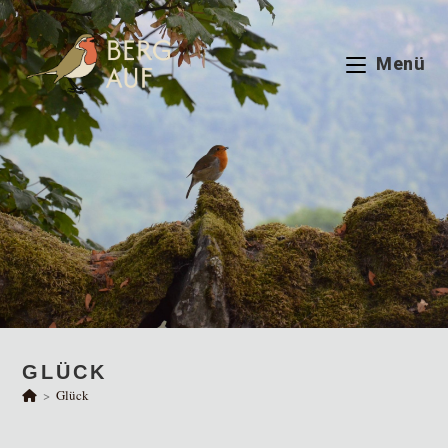
Zum
Inhalt
springen
Menü
GLÜCK
>
Glück