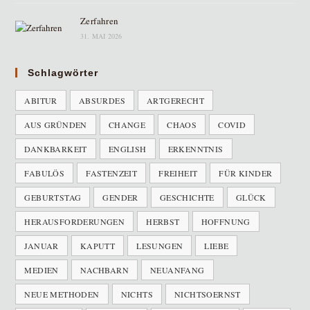
Zerfahren
31. MAI 2026
Schlagwörter
ABITUR
ABSURDES
ARTGERECHT
AUS GRÜNDEN
CHANGE
CHAOS
COVID
DANKBARKEIT
ENGLISH
ERKENNTNIS
FABULÖS
FASTENZEIT
FREIHEIT
FÜR KINDER
GEBURTSTAG
GENDER
GESCHICHTE
GLÜCK
HERAUSFORDERUNGEN
HERBST
HOFFNUNG
JANUAR
KAPUTT
LESUNGEN
LIEBE
MEDIEN
NACHBARN
NEUANFANG
NEUE METHODEN
NICHTS
NICHTSOERNST