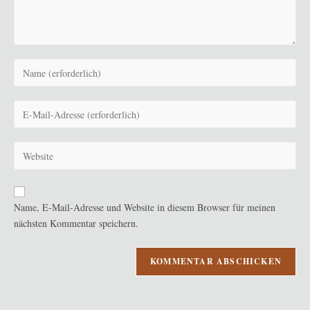
Gib
deinen
Namen
Gib
oder
deine
Benutzernamen
E-
zum
Gib
Mail-
Kommentieren
deine
Adresse
ein
Website-
zum
URL
Kommentieren
Name, E-Mail-Adresse und Website in diesem Browser für meinen
ein
ein
nächsten Kommentar speichern.
(optional)