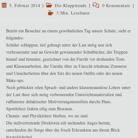
Beitrag
Beitrags-
Beitrags-
5. Februar 2014
Die Klappstunde
0 Kommentare
veröffentlicht:
Kategorie:
Kommentare:
Lesedauer:
3 Min. Lesedauer
Betritt ein Besucher an einem gewöhnlichen Tag unsere Schule, sieht er
folgendes:
Schüler schlappen, tief gebeugt unter der Last stetig neu sich
verbessernder und an Gewicht gewinnender Schulbücher, die Treppen
hinauf und hinunter, gezeichnet von der Furcht vor drohenden Tests
und Klassenarbeiten, der Unruhe über zu Unrecht erhaltene Zensuren
und Unsicherheiten über den Sitz des neuen Outfits oder des neuen
Make-ups.
Noch gebückter eilen Sprach- und andere klassenraumlose Lehrer unter
der Last ihrer sich stetig verbessernden Unterrichtsmaterialien und
raffinierter didaktischer Motivierungsutensilien durchs Haus.
Sportlehrer federn eilig zum Bioraum.
Chemie- und Physiklehrer bleiben, wo sie sind.
Die stellvertretende Direktorin eilt suchenden Auges herum,
entschieden die Sorge über die frisch Erkrankten aus ihrem Blick
herauslächelnd.